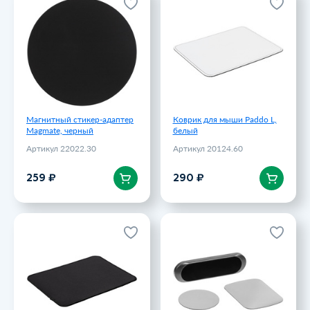
Магнитный стикер-адаптер
Коврик для мыши Paddo L,
Magmate, черный
белый
Артикул 22022.30
Артикул 20124.60
259 ₽
290 ₽
Магнитный стикер-адаптер
Коврик для мыши Paddo L,
Magmate, черный
белый
Артикул 22022.30
Артикул 20124.60
В корзину
В корзину
259 ₽
290 ₽
Коврик для мыши Paddo L,
Магнитный держатель для
черный
смартфонов Inch,
серебристый
Артикул 20124.30
Артикул 13289.10
290 ₽
300 ₽