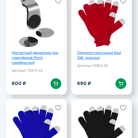
Магнитный держатель для
Перчатки сенсорные Real
смартфонов Pinch,
Talk, красные
серебристый
Артикул 52802.50
Артикул 72073.10
690 ₽
600 ₽
Магнитный держатель для
Перчатки сенсорные Real
смартфонов Pinch,
Talk, красные
серебристый
Артикул 52802.50
Артикул 72073.10
В корзину
В корзину
600 ₽
690 ₽
Перчатки сенсорные Real
Перчатки сенсорные Real
Talk, синие
Talk, черные
Артикул 52802.40
Артикул 52802.30
690 ₽
690 ₽