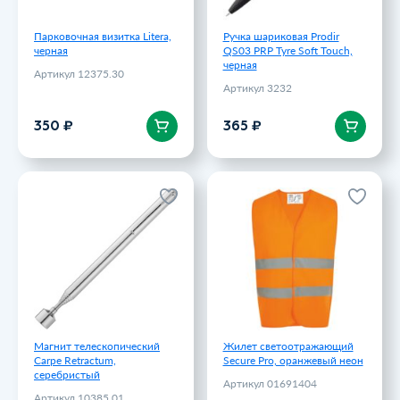
Парковочная визитка Litera,
Ручка шариковая Prodir
черная
QS03 PRP Tyre Soft Touch,
черная
Артикул 12375.30
Артикул 3232
В корзину
В корзину
350 ₽
365 ₽
Магнит телескопический
Жилет светоотражающий
Carpe Retractum,
Secure Pro, оранжевый неон
серебристый
Артикул 01691404
Артикул 10385.01
485 ₽
400 ₽
Магнит телескопический
Жилет светоотражающий
Carpe Retractum,
Secure Pro, оранжевый неон
серебристый
Артикул 01691404
Артикул 10385.01