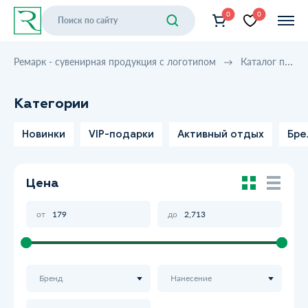
0
0
Ремарк - сувенирная продукция с логотипом
Каталог продукции
Категории
Новинки
VIP-подарки
Активный отдых
Бре
Цена
от
до
Бренд
Нанесение