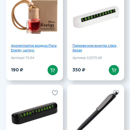
Energy, цитрус
белая
Артикул 74.04
Артикул 12375.60
190 ₽
350 ₽
Ароматизатор воздуха Flava
Парковочная визитка Litera,
Energy, цитрус
белая
Артикул 74.04
Артикул 12375.60
В корзину
В корзину
190 ₽
350 ₽
Парковочная визитка Litera,
Ручка шариковая Prodir
черная
QS03 PRP Tyre Soft Touch,
черная
Артикул 12375.30
Артикул 3232
350 ₽
365 ₽