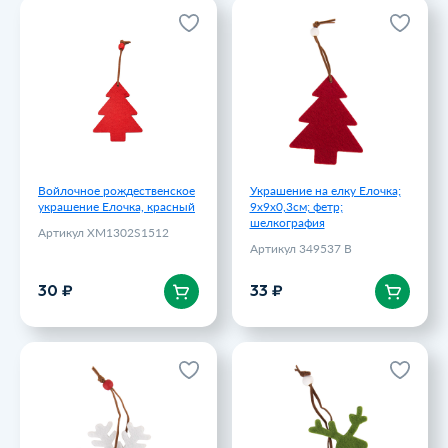
Войлочное рождественское
Украшение на елку Елочка;
украшение Елочка, красный
9х9х0,3см; фетр;
шелкография
Артикул XM1302S1512
Артикул 349537 B
30 ₽
33 ₽
Войлочное рождественское
Украшение на елку Елочка;
украшение Елочка, красный
9х9х0,3см; фетр;
шелкография
Артикул XM1302S1512
Артикул 349537 B
В корзину
В корзину
30 ₽
33 ₽
Украшение на елку
Украшение на елку Олень;
Снежинка; 9х9х0,3см; фетр;
9х9х0,3см; фетр;
шелкография
шелкография
Артикул 349537 A
Артикул 349537 C