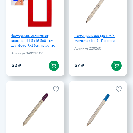
Артикул 343213 08
67 ₽
62 ₽
Фоторамка магнитная;
Растущий карандаш mini
красная; 11,5х16,5х0,1см
Magicme (1шт) - Паприка
для фото 9х13см; пластик
Артикул 220260
Артикул 343213 08
В корзину
В корзину
62 ₽
67 ₽
Растущий карандаш mini
Растущий карандаш mini
Magicme (1шт) - Лаванда
Magicme (1шт) - Ель Голубая
Артикул 220259
Артикул 220258
67 ₽
67 ₽