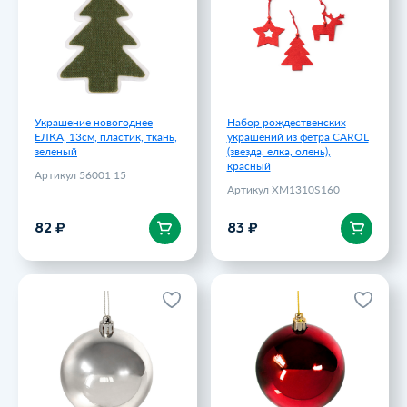
красный
Артикул 56001 15
Артикул XM1310S160
82 ₽
83 ₽
Украшение новогоднее
Набор рождественских
ЕЛКА, 13cм, пластик, ткань,
украшений из фетра CAROL
зеленый
(звезда, елка, олень),
красный
Артикул 56001 15
Артикул XM1310S160
В корзину
В корзину
82 ₽
83 ₽
Шар новогодний Gloss,
Шар новогодний Gloss,
диаметр 8 см.,
диаметр 8 см., пластик,
пластик,серебро
красный
Артикул 61000 47
Артикул 61000 08
99 ₽
99 ₽