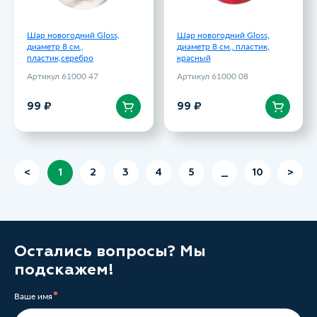
Шар новогодний Gloss,
Шар новогодний Gloss,
диаметр 8 см.,
диаметр 8 см., пластик,
пластик,серебро
красный
Артикул 61000 47
Артикул 61000 08
В корзину
В корзину
99 ₽
99 ₽
<
1
2
3
4
5
_
10
>
Остались вопросы? Мы
подскажем!
Ваше имя