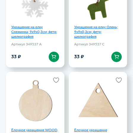
33 ₽
33 ₽
Украшение на елку
Украшение на елку Олень;
Снежинка; 9х9х0,3см; фетр;
9х9х0,3см; фетр;
шелкография
шелкография
Артикул 349537 A
Артикул 349537 C
В корзину
В корзину
33 ₽
33 ₽
Ёлочное украшение WOOD,
Ёлочное украшение
дерево, 100 мм
TRIANGLE, дерево, 80 х 70
мм
Артикул 48005
Артикул 48003
59 ₽
59 ₽
Ёлочное украшение WOOD,
Ёлочное украшение