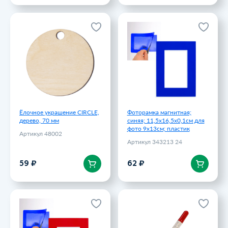
Ёлочное украшение CIRCLE,
Фоторамка магнитная;
дерево, 70 мм
синяя; 11,5х16,5х0,1см для
фото 9х13см; пластик
Артикул 48002
Артикул 343213 24
59 ₽
62 ₽
Ёлочное украшение CIRCLE,
Фоторамка магнитная;
дерево, 70 мм
синяя; 11,5х16,5х0,1см для
фото 9х13см; пластик
Артикул 48002
Артикул 343213 24
В корзину
В корзину
59 ₽
62 ₽
Фоторамка магнитная;
Растущий карандаш mini
красная; 11,5х16,5х0,1см
Magicme (1шт) - Паприка
для фото 9х13см; пластик
Артикул 220260