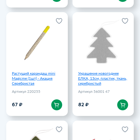
Растущий карандаш mini
Украшение новогоднее
Magicme (1шт) - Акация
ЕЛКА, 13cм, пластик, ткань,
Серебристая
серебристый
Артикул 220255
Артикул 56001 47
67 ₽
82 ₽
Растущий карандаш mini
Украшение новогоднее
Magicme (1шт) - Акация
ЕЛКА, 13cм, пластик, ткань,
Серебристая
серебристый
Артикул 220255
Артикул 56001 47
В корзину
В корзину
67 ₽
82 ₽
Украшение новогоднее
Набор рождественских
ЕЛКА, 13cм, пластик, ткань,
украшений из фетра CAROL
зеленый
(звезда, елка, олень),