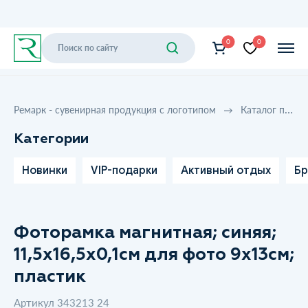
0
0
Ремарк - сувенирная продукция с логотипом
Каталог продукции
Категории
Новинки
VIP-подарки
Активный отдых
Бр
Фоторамка магнитная; синяя;
11,5х16,5х0,1см для фото 9х13см;
пластик
Артикул 343213 24