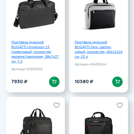
графитовый, полиэстер
серый, полиэстер, 40х11х34
меланж/тарпаулин, 38х7х27
см, 15 л
см, 7 л
Артикул 49630244
Артикул 49392901
10580 ₽
7930 ₽
Портфель мужской
Портфель мужской
BUGATTI Universum 15,
BUGATTI Sera, светло-
графитовый, полиэстер
серый, полиэстер, 40х11х34
меланж/тарпаулин, 38х7х27
см, 15 л
см, 7 л
Артикул 49630244
Артикул 49392901
В корзину
В корзину
7930 ₽
10580 ₽
Портфель мужской
Портфель для ноутбука 15
BUGATTI Sera,
WENGER Sensor, черный,
антрацитовый, полиэстер,
полиэстер/ПВХ, 40 x 15 x
40х11х34 см
33 см, 9 л
Артикул 49630213
Артикул 600643