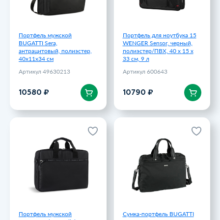
10580 ₽
10790 ₽
Портфель мужской
Портфель для ноутбука 15
BUGATTI Sera,
WENGER Sensor, черный,
антрацитовый, полиэстер,
полиэстер/ПВХ, 40 x 15 x
40х11х34 см
33 см, 9 л
Артикул 49630213
Артикул 600643
В корзину
В корзину
10580 ₽
10790 ₽
Портфель мужской
Сумка-портфель BUGATTI
BUGATTI Blanc Delight,
Contratempo 13, чёрная,
чёрный, нейлон RPET600D/
нейлон, 38х10х28 см, 9 л
тарпаулин/полиэстер,
Артикул 49824801
40х10х29 см
Артикул 49451001
12230 ₽
11348.83 ₽
Портфель мужской
Сумка-портфель BUGATTI