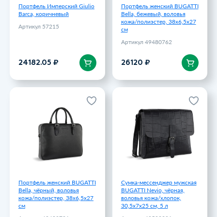
Портфель Имперский Giulio
Портфель женский BUGATTI
Barсa, коричневый
Bella, бежевый, воловья
кожа/полиэстер, 38х6,5х27
Артикул 57215
см
Артикул 49480762
В корзину
В корзину
24182.05 ₽
26120 ₽
Портфель женский BUGATTI
Сумка-мессенджер мужская
Bella, чёрный, воловья
BUGATTI Nevio, чёрная,
кожа/полиэстер, 38х6,5х27
воловья кожа/хлопок,
см
30,5х7х25 см, 5 л
Артикул 49480701
Артикул 49592201
26120 ₽
26980 ₽
Портфель женский BUGATTI
Сумка-мессенджер мужская
Bella, чёрный, воловья
BUGATTI Nevio, чёрная,
кожа/полиэстер, 38х6,5х27
воловья кожа/хлопок,
см
30,5х7х25 см, 5 л