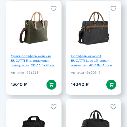
Сумка-портфель женская
Портфель мужской
BUGATTI Ella, оливковая,
BUGATTI Luce 15, серый,
полиуретан, 30х11,5х28 см
полиэстер, 40х10х31,5 см
Артикул 49362184
Артикул 49650349
13610 ₽
14240 ₽
Сумка-портфель женская
Портфель мужской
BUGATTI Ella, оливковая,
BUGATTI Luce 15, серый,
полиуретан, 30х11,5х28 см
полиэстер, 40х10х31,5 см
Артикул 49362184
Артикул 49650349
В корзину
В корзину
13610 ₽
14240 ₽
Портфель WENGER BC-Pro
Портфель мужской
для ноутбука 14-16, черный,
BUGATTI Nero 15, чёрный,
баллистический нейлон, 40
нейлон 1680D/кожа,
x 16 x 29 см, 11 л
42х10х30 см