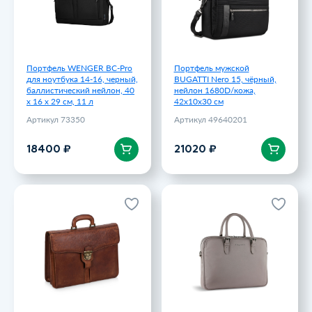
Артикул 73350
Артикул 49640201
18400 ₽
21020 ₽
Портфель WENGER BC-Pro
Портфель мужской
для ноутбука 14-16, черный,
BUGATTI Nero 15, чёрный,
баллистический нейлон, 40
нейлон 1680D/кожа,
x 16 x 29 см, 11 л
42х10х30 см
Артикул 73350
Артикул 49640201
В корзину
В корзину
18400 ₽
21020 ₽
Портфель Имперский Giulio
Портфель женский BUGATTI
Barсa, коричневый
Bella, бежевый, воловья
кожа/полиэстер, 38х6,5х27
Артикул 57215
см
Артикул 49480762
24182.05 ₽
26120 ₽