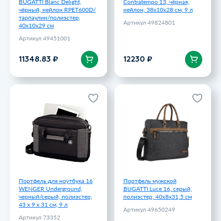
BUGATTI Blanc Delight,
Contratempo 13, чёрная,
чёрный, нейлон RPET600D/
нейлон, 38х10х28 см, 9 л
тарпаулин/полиэстер,
Артикул 49824801
40х10х29 см
Артикул 49451001
В корзину
В корзину
11348.83 ₽
12230 ₽
Портфель для ноутбука 16
Портфель мужской
WENGER Underground,
BUGATTI Luce 16, серый,
черный/серый, полиэстер,
полиэстер, 40х8х31,5 см
43 x 9 x 31 см, 9 л
Артикул 49650249
Артикул 73352
13250 ₽
12990 ₽
Портфель для ноутбука 16
Портфель мужской
WENGER Underground,
BUGATTI Luce 16, серый,
черный/серый, полиэстер,
полиэстер, 40х8х31,5 см
43 x 9 x 31 см, 9 л
Артикул 49650249
Артикул 73352