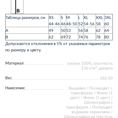
Таблица размеров, см
XS
S
M
L
XL
XXL
3XL
44-46
46
48-50
52
54-56
58
60
A
49
50
53
56
58
62
64
B
62
69
72
74
76
78
80
Допускаются отклонения в 5% от указанных параметров
по размеру и цвету.
Материал
хлопок 100%, плотность
150 г/м²; джерси
Вес
182.00
Нанесение
Вышивка / Полноцвет с
трансфером / Флекс (1
цвет) / Флекс (1 цвет) /
Шелкография с
трансфером / Полноцвет
водными чернилами /
Шелкография на текстиль