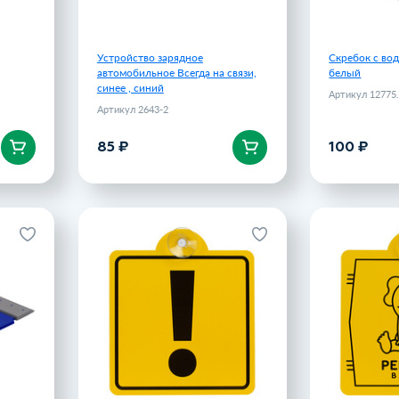
Устройство зарядное
Скребок с во
автомобильное Всегда на связи,
белый
синее , синий
Артикул 12775
Артикул 2643-2
85 ₽
100 ₽
В корзину
В 
Snowie,
Знак автомобильный на присоске
Знак автомоб
синий
«Начинающий водитель»
2775.40
Артикул 11656.03
100 ₽
100 ₽