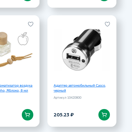
оматизатор воздуха
Адаптер автомобильный Casco,
 Boho, Яблоко, 8 мл
черный
Артикул 22831
Артикул 10420800
179 ₽
205.23 ₽
оматизатор воздуха
Адаптер автомобильный Casco,
ho, Яблоко, 8 мл
черный
Артикул 10420800
205.23 ₽
корзину
В корзину