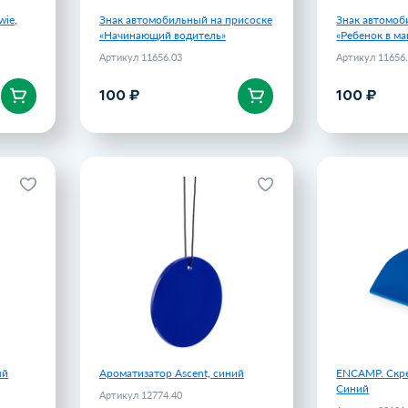
wie,
Знак автомобильный на присоске
Знак автомоб
«Начинающий водитель»
«Ребенок в м
Артикул 11656.03
Артикул 11656
100 ₽
100 ₽
В корзину
В 
, белый
Ароматизатор Ascent, синий
ENCAMP.
2774.60
Артикул 12774.40
125 ₽
125 ₽
ый
Ароматизатор Ascent, синий
ENCAMP. Скре
Синий
Артикул 12774.40