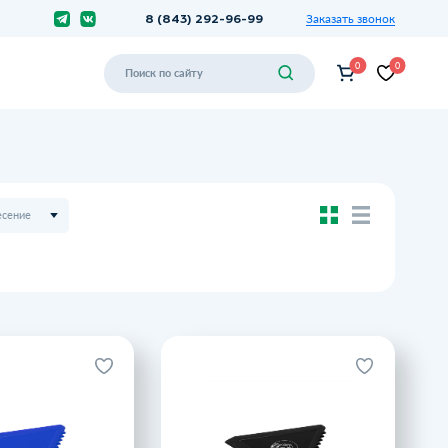
Заказать звонок
8 (843) 292-96-99
0
0
есение
бок для льда ALSEN,
Скребок для льда ALSEN, черный
королевский синий
Артикул TO4142S102
Артикул TO4142S105
62.62 ₽
62.62 ₽