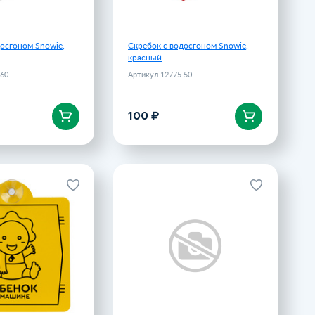
досгоном Snowie,
Скребок с водосгоном Snowie,
красный
.60
Артикул 12775.50
100 ₽
корзину
В корзину
ильный на присоске
TARTER. Скребок для льда,
«Ребенок в машине»
Красный
Артикул 11656.02
Артикул 98182-105
100 ₽
119.1 ₽