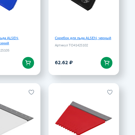
льда ALSEN,
Скребок для льда ALSEN, черный
синий
Артикул TO4142S102
42S105
62.62 ₽
корзину
В корзину
 водосгоном Snowie,
Скребок с водосгоном Snowie,
белый
красный
Артикул 12775.60
Артикул 12775.50
100 ₽
100 ₽