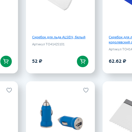
Скребок для льда ALSEN, белый
Скребок для 
королевский 
Артикул TO4142S101
Артикул TO41
52 ₽
62.62 ₽
В корзину
В 
 ALSEN,
Устройство зарядное
Скребок с
расный
автомобильное Всегда на связи,
синее , синий
142S160
Артикул 2643-2
.62 ₽
85 ₽