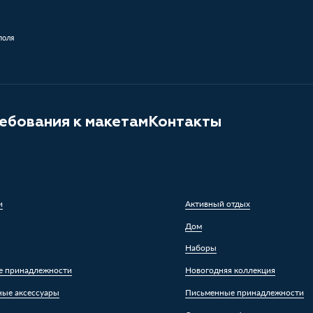
поля
ебования к макетам
Контакты
и
Активный отдых
Дом
Наборы
е принадлежности
Новогодняя коллекция
ные аксессуары
Письменные принадлежности