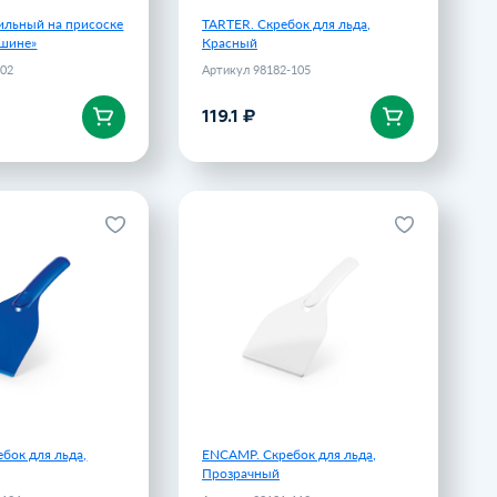
ильный на присоске
TARTER. Скребок для льда,
ашине»
Красный
.02
Артикул 98182-105
119.1 ₽
корзину
В корзину
 Скребок для льда,
ENCAMP. Скребок для льда,
Синий
Прозрачный
Артикул 98181-104
Артикул 98181-110
142.41 ₽
142.92 ₽
бок для льда,
ENCAMP. Скребок для льда,
Прозрачный