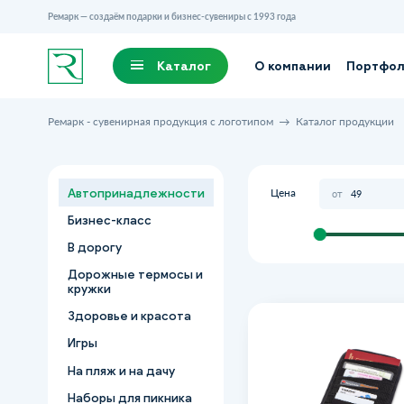
Ремарк — создаём подарки и бизнес-сувениры с 1993 года
Каталог
О компании
Портфо
Ремарк - сувенирная продукция с логотипом
Каталог продукции
Цена
Автопринадлежности
от
Бизнес-класс
В дорогу
Дорожные термосы и
кружки
Здоровье и красота
Органайзер на 
Игры
авто
Артикул
На пляж и на дачу
Наборы для пикника