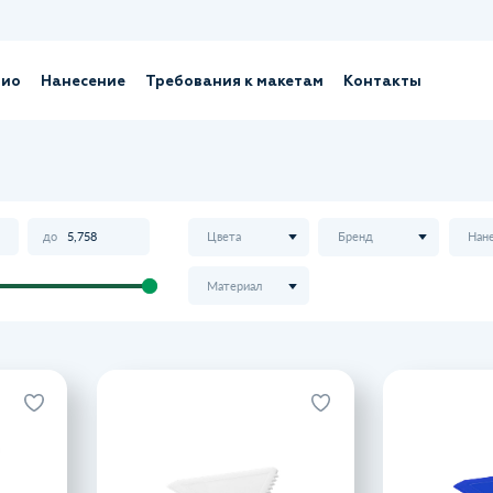
лио
Нанесение
Требования к макетам
Контакты
до
Цвета
Бренд
Нан
Материал
козырек
Скребок для льда ALSEN, белый
Скре
мобиля
Артикул TO4142S101
 833207
52 ₽
49 ₽