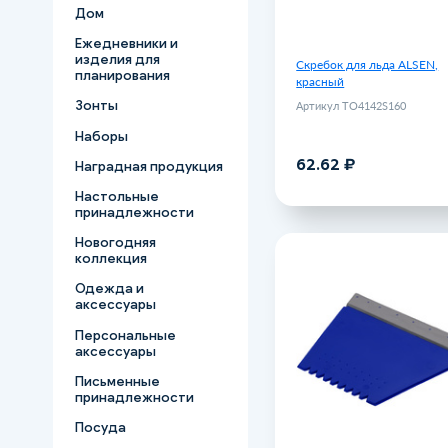
Дом
Ежедневники и
изделия для
Скребок для льда ALSEN,
планирования
красный
Зонты
Артикул TO4142S160
Наборы
62.62 ₽
В корзину
Наградная продукция
Настольные
принадлежности
Новогодняя
коллекция
Скребок с водосгоном 
Одежда и
Артикул 1
аксессуары
Персональные
аксессуары
Письменные
принадлежности
Посуда