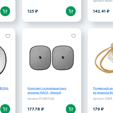
Артикул 98181
125 ₽
142.41 ₽
В корзину
В 
к BORA
Комплект солнцезащитных
Подвесной ар
Черный
экранов MACK, Черный
во флаконе
103S102
Артикул PS1007S102
.33 ₽
177.78 ₽
 BORA
Комплект солнцезащитных
Подвесной ар
экранов MACK, Черный
во флаконе Bo
Артикул PS1007S102
Артикул 22835
177.78 ₽
179 ₽
В корзину
В 