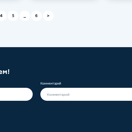
4
5
_
6
>
ем!
Комментарий