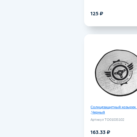
125 ₽
В корзину
Солнцезащитный козыре
,
Артикул TO0
163
Солнцезащитный козырек
,Черный
Артикул TO0103S102
163.33 ₽
В корзину