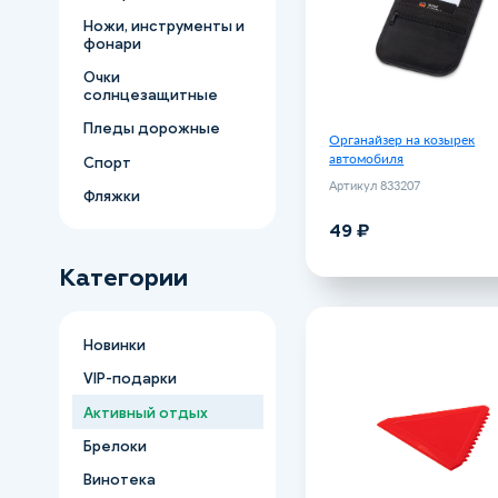
Ножи, инструменты и
фонари
Очки
солнцезащитные
Пледы дорожные
Органайзер на козырек
автомобиля
Спорт
Артикул 833207
Фляжки
49 ₽
В корзину
Категории
Скребок для льда
Новинки
к
VIP-подарки
Артикул TO4
Активный отдых
62
Брелоки
Винотека