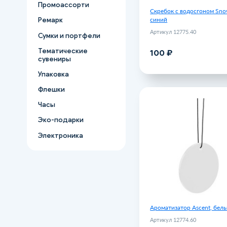
Промоассорти
Скребок с водосгоном Sno
синий
Ремарк
Артикул 12775.40
Сумки и портфели
Тематические
100 ₽
В корзину
сувениры
Упаковка
Флешки
Ароматизатор Ascent
Часы
Артикул 1
Эко-подарки
Электроника
Ароматизатор Ascent, бел
Артикул 12774.60